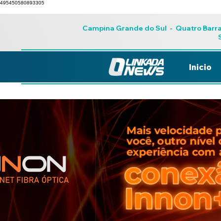
495450580893305
Campina Grande do Sul
-
Quatro Barr
Inicio