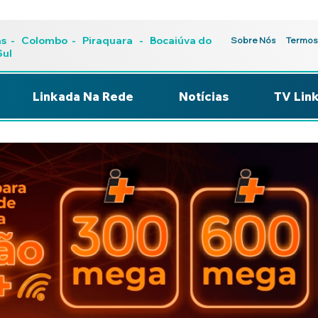
as
-
Colombo
-
Piraquara
- Bocaiúva do
Sobre Nós
Termos
Sul
Linkada Na Rede
Notícias
TV Lin