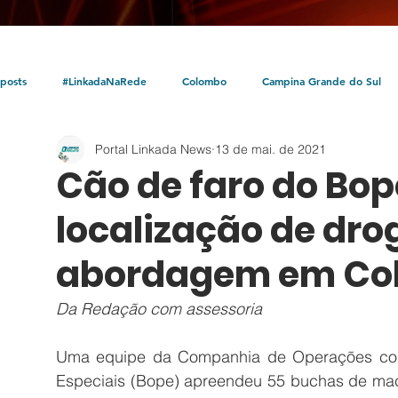
posts
#LinkadaNaRede
Colombo
Campina Grande do Sul
Portal Linkada News
13 de mai. de 2021
Política
Policial
Bocaiúva do Sul
Litoral
Parceria Linka
Cão de faro do Bop
localização de dro
abordagem em Co
Da Redação com assessoria
Uma equipe da Companhia de Operações com
Especiais (Bope) apreendeu 55 buchas de ma