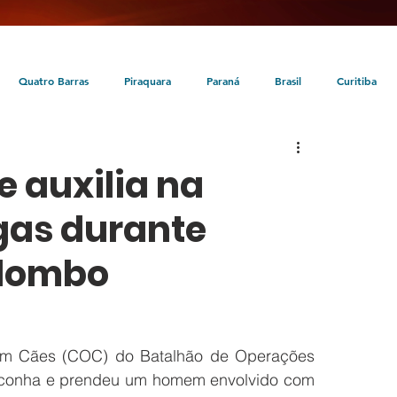
Quatro Barras
Piraquara
Paraná
Brasil
Curitiba
da
Tunas do Paraná
Cultura
Turismo
Entretenimento
e auxilia na
gas durante
lombo
 Cães (COC) do Batalhão de Operações 
conha e prendeu um homem envolvido com 