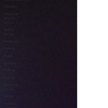
Colombo
Campina
Grande
do Sul
Quatro
Barras
Piraquara
Paraná
Brasil
Curitiba
Política
Policial
Bocaiúva
do Sul
Litoral
Parceria
Linkada