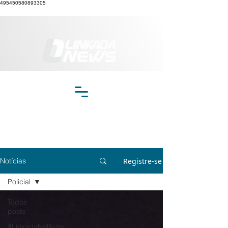
495450580893305
Registre-se
Notícias
Policial
Todos
posts
#LinkadaNaRede