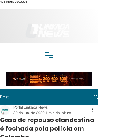
495450580893305
Post
Portal Linkada News
30 de jun. de 2022
1 min de leitura
Casa de repouso clandestina
é fechada pela polícia em