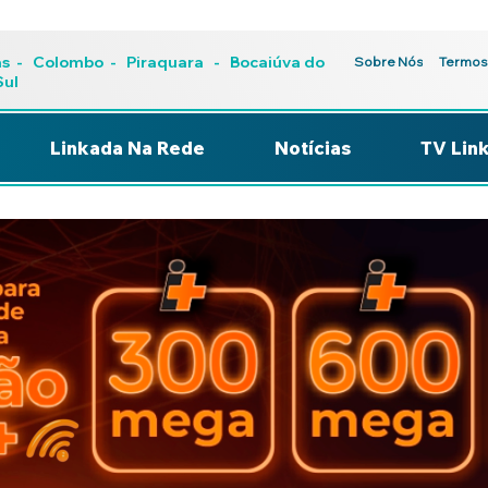
as
-
Colombo
-
Piraquara
- Bocaiúva do
Sobre Nós
Termos
Sul
Linkada Na Rede
Notícias
TV Lin