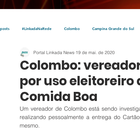
posts
#LinkadaNaRede
Colombo
Campina Grande do Sul
Portal Linkada News
19 de mai. de 2020
Política
Policial
Bocaiúva do Sul
Litoral
Parceria Linka
Colombo: vereador
por uso eleitoreiro
Comida Boa
Um vereador de Colombo está sendo investiga
realizando pessoalmente a entrega do Cartão
mesmo. 