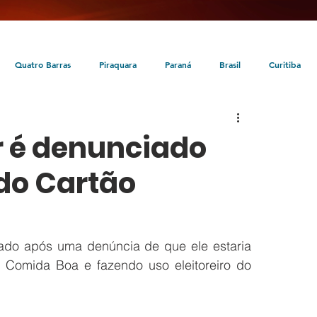
Quatro Barras
Piraquara
Paraná
Brasil
Curitiba
da
Tunas do Paraná
Cultura
Turismo
Entretenimento
 é denunciado
 do Cartão
do após uma denúncia de que ele estaria 
 Comida Boa e fazendo uso eleitoreiro do 