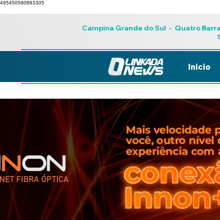
495450580893305
Campina Grande do Sul
-
Quatro Barr
Inicio