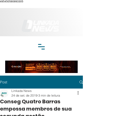
495450580893305
Post
Linkada News
24 de set. de 2019
3 min de leitura
Conseg Quatro Barras
empossa membros de sua