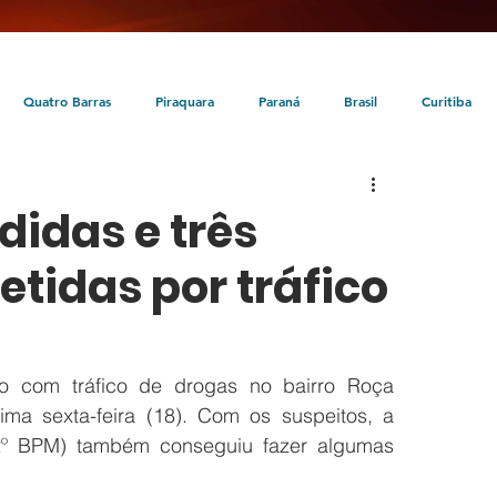
Quatro Barras
Piraquara
Paraná
Brasil
Curitiba
da
Tunas do Paraná
Cultura
Turismo
Entretenimento
idas e três
tidas por tráfico
o com tráfico de drogas no bairro Roça 
ma sexta-feira (18). Com os suspeitos, a 
22º BPM) também conseguiu fazer algumas 