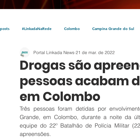
posts
#LinkadaNaRede
Colombo
Campina Grande do Sul
Portal Linkada News
21 de mar. de 2022
Política
Policial
Bocaiúva do Sul
Litoral
Parceria Linka
Drogas são apreend
pessoas acabam de
em Colombo
Três pessoas foram detidas por envolviment
Grande, em Colombo, durante a noite da últi
equipe do 22º Batalhão de Polícia Militar (
apreensões. 