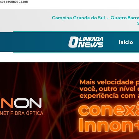
495450580893305
Campina Grande do Sul
-
Quatro Barr
Inicio