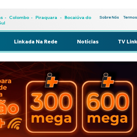
as
-
Colombo
-
Piraquara
- Bocaiúva do
Sobre Nós
Termos
Sul
Linkada Na Rede
Notícias
TV Lin