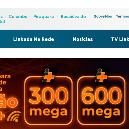
as
-
Colombo
-
Piraquara
- Bocaiúva do
Sobre Nós
Termos
Sul
Linkada Na Rede
Notícias
TV Lin