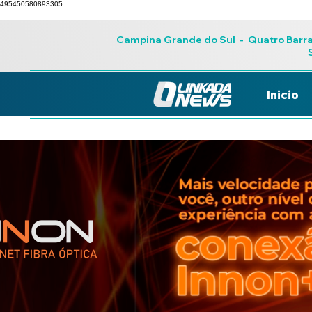
495450580893305
Campina Grande do Sul
-
Quatro Barr
Inicio