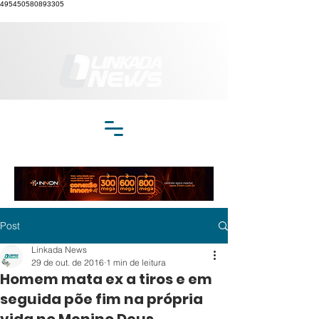
495450580893305
Post
Linkada News
29 de out. de 2016
1 min de leitura
Homem mata ex a tiros e em
seguida põe fim na própria