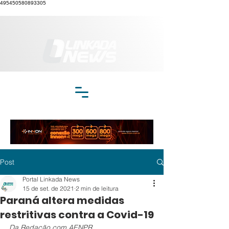
495450580893305
Post
Portal Linkada News
15 de set. de 2021
2 min de leitura
Paraná altera medidas
restritivas contra a Covid-19
Da Redação com AENPR