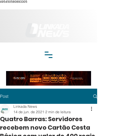
495450580893305
Post
Linkada News
14 de jun. de 2021
2 min de leitura
Quatro Barras: Servidores
recebem novo Cartão Cesta