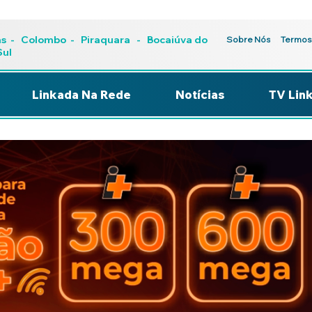
as
-
Colombo
-
Piraquara
- Bocaiúva do
Sobre Nós
Termos
Sul
Linkada Na Rede
Notícias
TV Lin