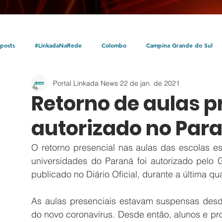
posts
#LinkadaNaRede
Colombo
Campina Grande do Sul
Portal Linkada News
22 de jan. de 2021
Política
Policial
Bocaiúva do Sul
Litoral
Parceria Linka
Retorno de aulas p
autorizado no Par
O retorno presencial nas aulas das escolas e
universidades do Paraná foi autorizado pelo 
publicado no Diário Oficial, durante a última qua
As aulas presenciais estavam suspensas des
do novo coronavírus. Desde então, alunos e pr