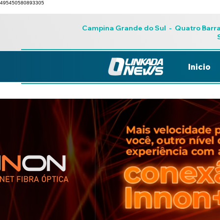
495450580893305
Campina Grande do Sul
-
Quatro Barr
Inicio