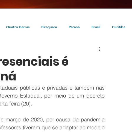
Quatro Barras
Piraquara
Paraná
Brasil
Curitiba
da
Tunas do Paraná
Cultura
Turismo
Entretenimento
resenciais é
aná
staduais públicas e privadas e também nas 
Governo Estadual, por meio de um decreto 
rta-feira (20).
de março de 2020, por causa da pandemia 
ofessores tiveram que se adaptar ao modelo 