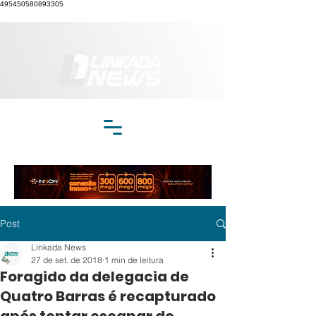
495450580893305
Post
Linkada News
27 de set. de 2018
1 min de leitura
Foragido da delegacia de
Quatro Barras é recapturado