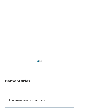
Comentários
Escreva um comentário
Caron realiza
Menos poeira
primeiro tratamento
qualidade de 