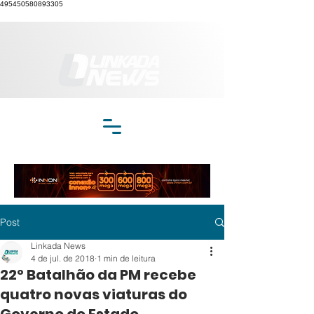
495450580893305
Post
Linkada News
4 de jul. de 2018
1 min de leitura
22º Batalhão da PM recebe
quatro novas viaturas do