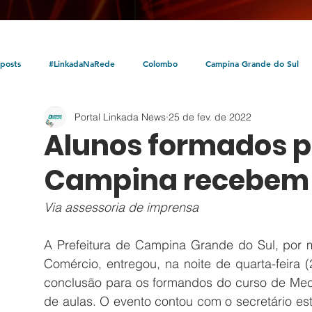
posts
#LinkadaNaRede
Colombo
Campina Grande do Sul
Portal Linkada News
25 de fev. de 2022
Política
Policial
Bocaiúva do Sul
Litoral
Parceria Linka
Alunos formados pe
Campina recebem 
Via assessoria de imprensa
A Prefeitura de Campina Grande do Sul, por me
Comércio, entregou, na noite de quarta-feira (2
conclusão para os formandos do curso de Mecân
de aulas. O evento contou com o secretário esta