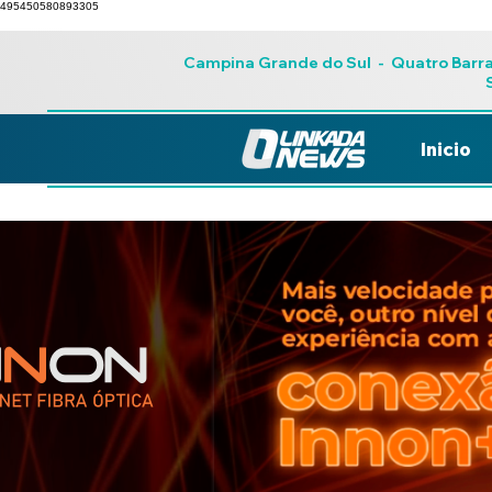
495450580893305
Campina Grande do Sul
-
Quatro Barr
Inicio