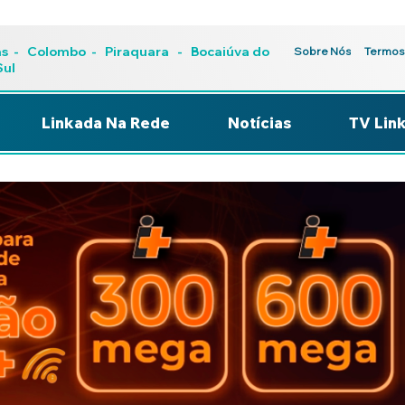
as
-
Colombo
-
Piraquara
- Bocaiúva do
Sobre Nós
Termos
Sul
Linkada Na Rede
Notícias
TV Lin