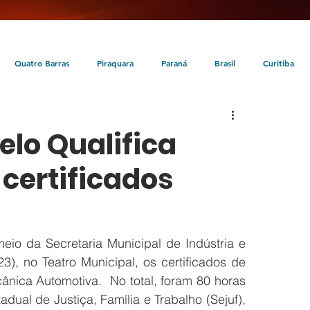
Quatro Barras
Piraquara
Paraná
Brasil
Curitiba
da
Tunas do Paraná
Cultura
Turismo
Entretenimento
lo Qualifica
certificados
io da Secretaria Municipal de Indústria e 
3), no Teatro Municipal, os certificados de 
ica Automotiva.  No total, foram 80 horas 
dual de Justiça, Família e Trabalho (Sejuf), 