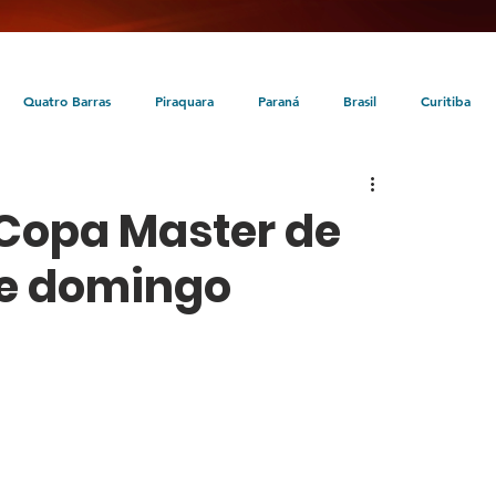
Quatro Barras
Piraquara
Paraná
Brasil
Curitiba
da
Tunas do Paraná
Cultura
Turismo
Entretenimento
 Copa Master de
te domingo