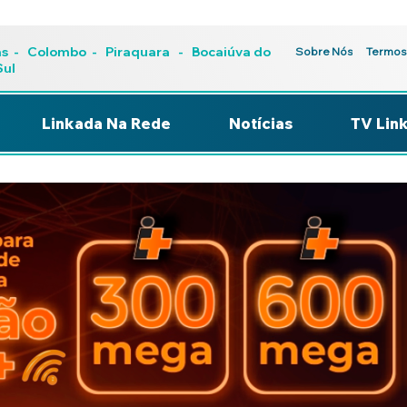
as
-
Colombo
-
Piraquara
- Bocaiúva do
Sobre Nós
Termos
Sul
Linkada Na Rede
Notícias
TV Lin