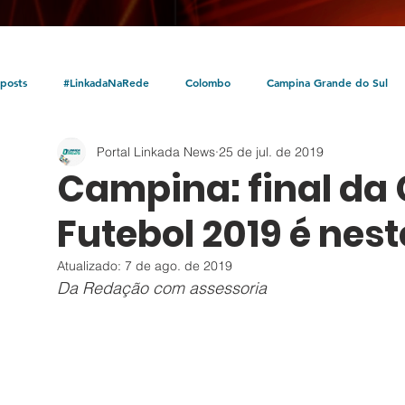
posts
#LinkadaNaRede
Colombo
Campina Grande do Sul
Portal Linkada News
25 de jul. de 2019
Política
Policial
Bocaiúva do Sul
Litoral
Parceria Linka
Campina: final da
Futebol 2019 é nes
Atualizado:
7 de ago. de 2019
Da Redação com assessoria 