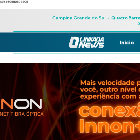
495450580893305
Campina Grande do Sul
-
Quatro Barr
Inicio