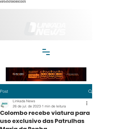
495450580893305
Post
Linkada News
26 de jul. de 2023
1 min de leitura
Colombo recebe viatura para
uso exclusivo das Patrulhas