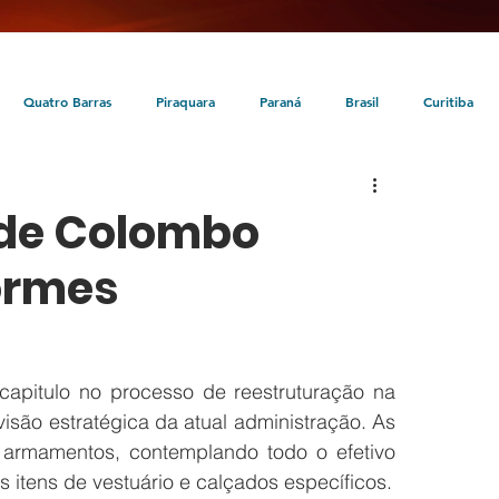
Quatro Barras
Piraquara
Paraná
Brasil
Curitiba
da
Tunas do Paraná
Cultura
Turismo
Entretenimento
 de Colombo
ormes
apitulo no processo de reestruturação na 
são estratégica da atual administração. As 
armamentos, contemplando todo o efetivo 
 itens de vestuário e calçados específicos.