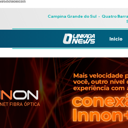
495450580893305
Campina Grande do Sul
-
Quatro Barr
Inicio