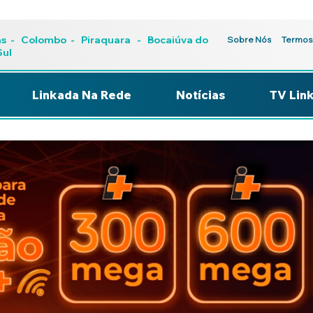
as
-
Colombo
-
Piraquara
- Bocaiúva do
Sobre Nós
Termos
Sul
Linkada Na Rede
Notícias
TV Lin