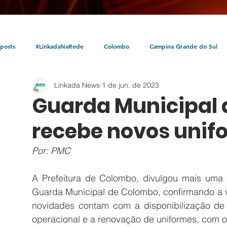
posts
#LinkadaNaRede
Colombo
Campina Grande do Sul
Linkada News
1 de jun. de 2023
Política
Policial
Bocaiúva do Sul
Litoral
Parceria Linka
Guarda Municipal
recebe novos unif
Por: PMC 
A Prefeitura de Colombo, divulgou mais uma c
Guarda Municipal de Colombo, confirmando a vi
novidades contam com a disponibilização de 
operacional e a renovação de uniformes, com os