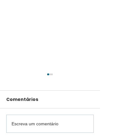
Comentários
Escreva um comentário
Viação Castelo
Ary Marques
Branco celebra o Dia
prestigia