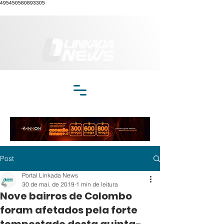
495450580893305
Post
Portal Linkada News
30 de mai. de 2019
1 min de leitura
Nove bairros de Colombo
foram afetados pela forte