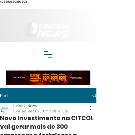
495450580893305
Post
Linkada News
3 de set. de 2025
1 min de leitura
Novo investimento na CITCOL
vai gerar mais de 300