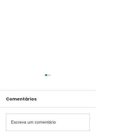
Comentários
Escreva um comentário
Caron realiza
Menos poeira
primeiro tratamento
qualidade de 