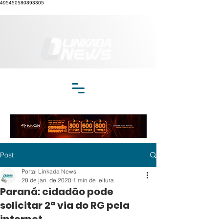
495450580893305
Post
Portal Linkada News
28 de jan. de 2020
1 min de leitura
Paraná: cidadão pode
solicitar 2ª via do RG pela