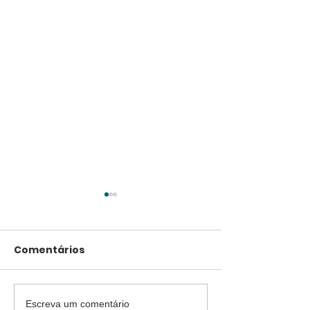
Comentários
Escreva um comentário
União Terra Boa entra
Vídeo: Justi