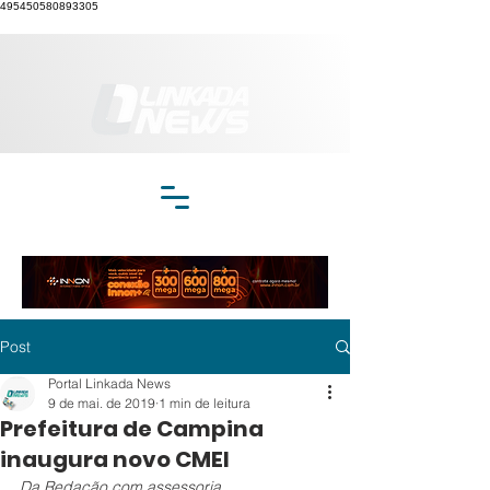
495450580893305
Post
Portal Linkada News
9 de mai. de 2019
1 min de leitura
Prefeitura de Campina
inaugura novo CMEI
Da Redação com assessoria