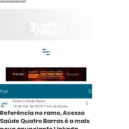
495450580893305
Post
Portal Linkada News
13 de mar. de 2019
1 min de leitura
Referência no ramo, Acesso
Saúde Quatro Barras é a mais