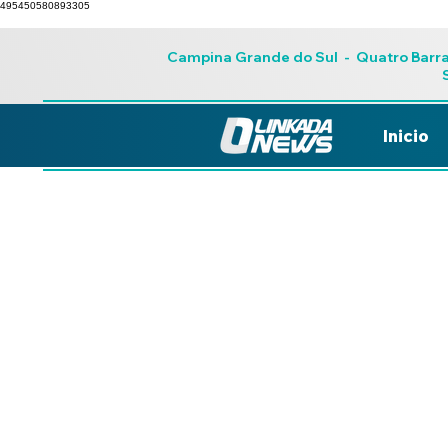
495450580893305
Campina Grande do Sul
-
Quatro Barr
Inicio