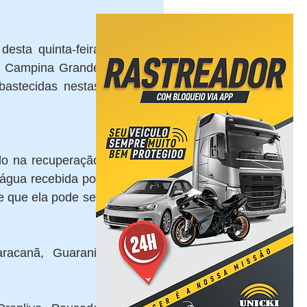
sta quinta-feira 
, Campina Grande 
astecidas nestas 
o na recuperação 
água recebida por 
 que ela pode ser 
acanã, Guarani, 