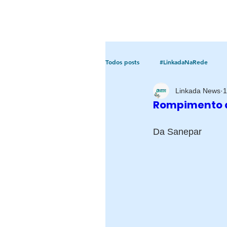
Todos posts
#LinkadaNaRede
Linkada News
1
Rompimento d
Paraná
Brasil
Curitiba
Da Sanepar 
Parceria Linkada
Tunas do Pa