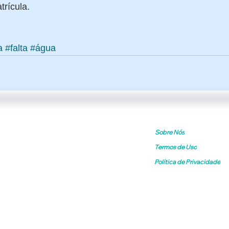
rícula. 
a
#falta
#água
Sobre Nós
Termos de Uso
Política de Privacidade