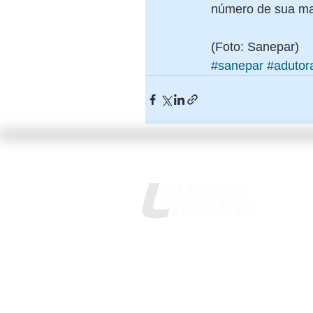
número de sua mat
(Foto: Sanepar)
#sanepar
#adutor