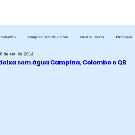
Colombo
Campina Grande do Sul
Quatro Barras
Piraquara
8 de set. de 2014
eixa sem água Campina, Colombo e QB
Política
Policial
Bocaiúva do Sul
Litoral
raná
Cultura
Turismo
Entretenimento