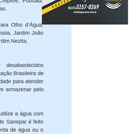
replive, Pousada 
as. 
ara Olho d’Água, 
ssia, Jardim João 
dim Nezita. 
desabastecidos 
ção Brasileira de 
ade para atender 
ve armazenar pelo 
tilize a água com 
e Sanepar é feito 
onta de água ou o 