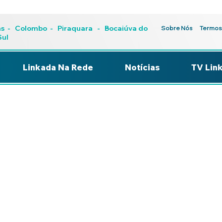
as
-
Colombo
-
Piraquara
- Bocaiúva do
Sobre Nós
Termos
Sul
Linkada Na Rede
Notícias
TV Lin