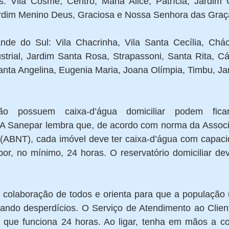
 Vila Cosme, Centro, Maria Alice, Patrícia, Jardim C
ardim Menino Deus, Graciosa e Nossa Senhora das Graç
e do Sul: Vila Chacrinha, Vila Santa Cecília, Chác
ustrial, Jardim Santa Rosa, Strapassoni, Santa Rita, Cá
Santa Angelina, Eugenia Maria, Joana Olímpia, Timbu, Jar
o possuem caixa-d’água domiciliar podem ficar 
A Sanepar lembra que, de acordo com norma da Associa
ABNT), cada imóvel deve ter caixa-d’água com capacid
or, no mínimo, 24 horas. O reservatório domiciliar de
colaboração de todos e orienta para que a população u
itando desperdícios. O Serviço de Atendimento ao Client
, que funciona 24 horas. Ao ligar, tenha em mãos a c