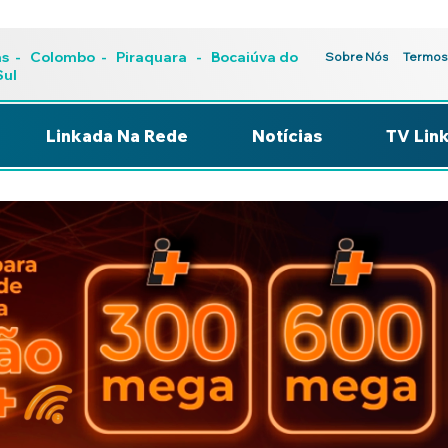
as
-
Colombo
-
Piraquara
- Bocaiúva do
Sobre Nós
Termos
Sul
Linkada Na Rede
Notícias
TV Lin