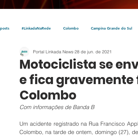
posts
#LinkadaNaRede
Colombo
Campina Grande do Sul
Portal Linkada News
28 de jun. de 2021
Política
Policial
Bocaiúva do Sul
Litoral
Parceria Linka
Motociclista se en
e fica gravemente 
Colombo
Com informações de Banda B
Um acidente registrado na Rua Francisco Apple
Colombo, na tarde de ontem, domingo (27), de