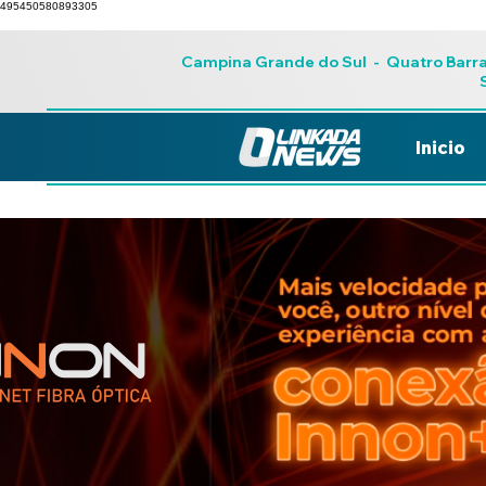
495450580893305
Campina Grande do Sul
-
Quatro Barr
Inicio