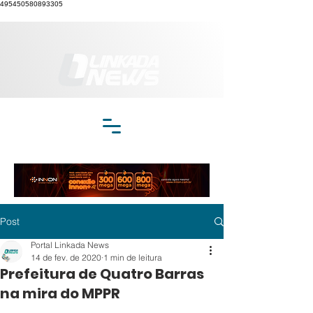
495450580893305
Post
Portal Linkada News
14 de fev. de 2020
1 min de leitura
Prefeitura de Quatro Barras
na mira do MPPR