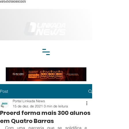
495450580893305
Post
Portal Linkada News
15 de dez. de 2021
3 min de leitura
Proerd forma mais 300 alunos
em Quatro Barras
Com uma parceria que se solidifica e 