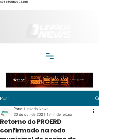
495450580893305
Post
Portal Linkada News
20 de out. de 2021
1 min de leitura
Retorno do PROERD
confirmado na rede