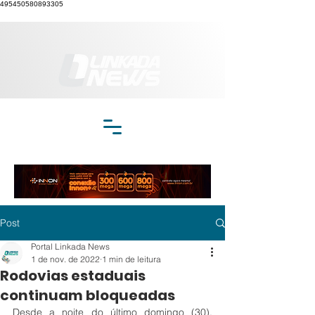
495450580893305
Post
Portal Linkada News
1 de nov. de 2022
1 min de leitura
Rodovias estaduais
continuam bloqueadas
Desde a noite do último domingo (30), 