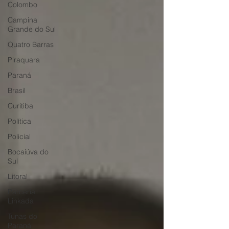
Colombo
Campina
Grande do Sul
Quatro Barras
Piraquara
Paraná
Brasil
Curitiba
Política
Policial
Bocaiúva do
Sul
Litoral
Parceria
Linkada
Tunas do
Paraná