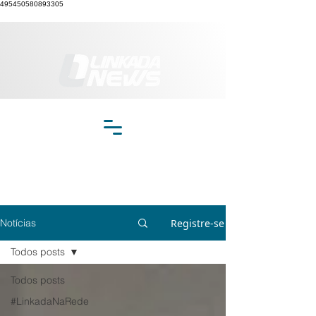
495450580893305
Registre-se
Notícias
Todos posts
Todos posts
#LinkadaNaRede