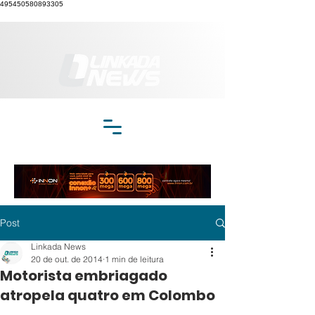
495450580893305
Post
Linkada News
20 de out. de 2014
1 min de leitura
Motorista embriagado
atropela quatro em Colombo