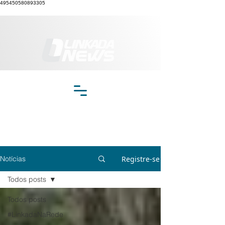
495450580893305
Registre-se
Notícias
Todos posts
Todos posts
#LinkadaNaRede