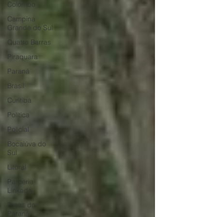
Colombo
Campina
Grande do Sul
Quatro Barras
Piraquara
Paraná
Brasil
Curitiba
Política
Policial
Bocaiúva do
Sul
Litoral
Parceria
Linkada
Tunas do
Paraná