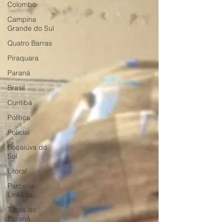
Colombo
Campina
Grande do Sul
Quatro Barras
Piraquara
Paraná
Brasil
Curitiba
Política
Policial
Bocaiúva do
Sul
Litoral
Parceria
Linkada
Tunas do
Paraná