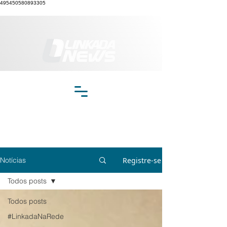
495450580893305
Registre-se
Notícias
Todos posts
Todos posts
#LinkadaNaRede