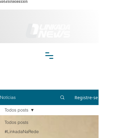
495450580893305
Registre-se
Notícias
Todos posts
Todos posts
#LinkadaNaRede