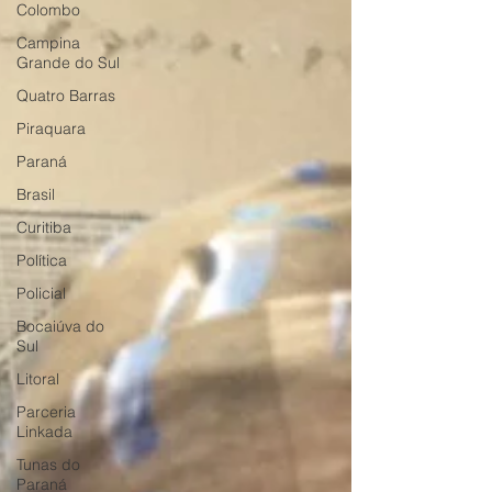
Colombo
Campina
Grande do Sul
Quatro Barras
Piraquara
Paraná
Brasil
Curitiba
Política
Policial
Bocaiúva do
Sul
Litoral
Parceria
Linkada
Tunas do
Paraná