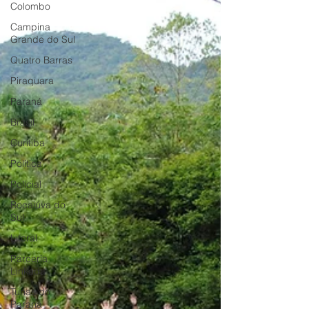
Colombo
Campina
Grande do Sul
Quatro Barras
Piraquara
Paraná
Brasil
Curitiba
Política
Policial
Bocaiúva do
Sul
Litoral
Parceria
Linkada
Tunas do
Paraná