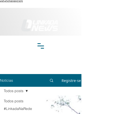
495450580893305
Registre-se
Notícias
Todos posts
Todos posts
#LinkadaNaRede